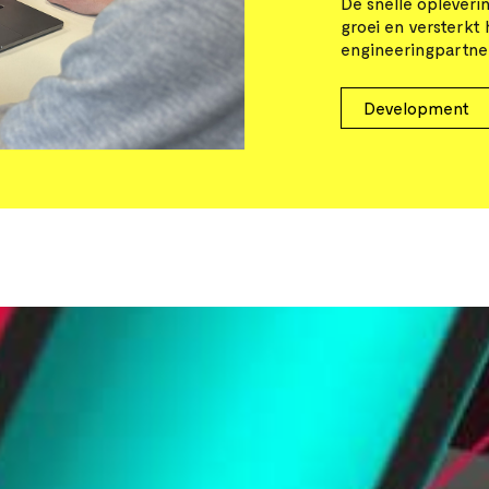
De snelle opleveri
groei en versterkt 
engineeringpartner
Development