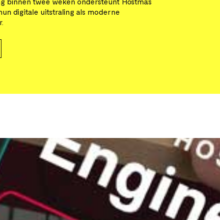
ng binnen twee weken ondersteunt Hostma’s
hun digitale uitstraling als moderne
.