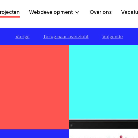
rojecten
Webdevelopment
Over ons
Vacatu
Vorige
Terug naar overzicht
Volgende